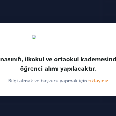
nasınıfı, ilkokul ve ortaokul kademesin
öğrenci alımı yapılacaktır.
Bilgi almak ve başvuru yapmak için
tıklayınız
Servi