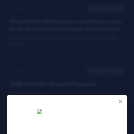
17.11.2022
Okuldan Haberler
Üniversitemiz öğretim üyesi, çocuk kitapları yazarı
Sn. Dr. Miandji ile Çocuk Kitapları Haftası Söyleşisi
Çocuk kitapları yazarı Sn. Dr. Miandji ile Çocuk Kitapları Haftası
Söyleşisi
17.11.2022
Okuldan Haberler
TOBB ETÜ Koleji 1.Branş Veli Toplantısı
1.Branş Veli Toplantısı
3
7
8
12