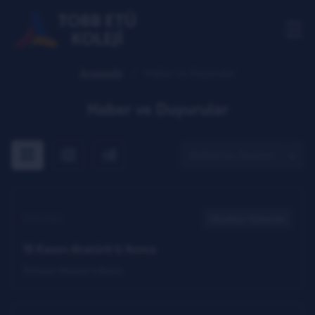
Anasayfa
Haber ve Duyurular
Haber ve Duyurular
Tümü
Yalnızca Habeler
Yalnızca Duyurular
17.11.2022
Okuldan Haberler
10 Kasım Atatürk'ü Anma
10 Kasım Atatürk'ü Anma