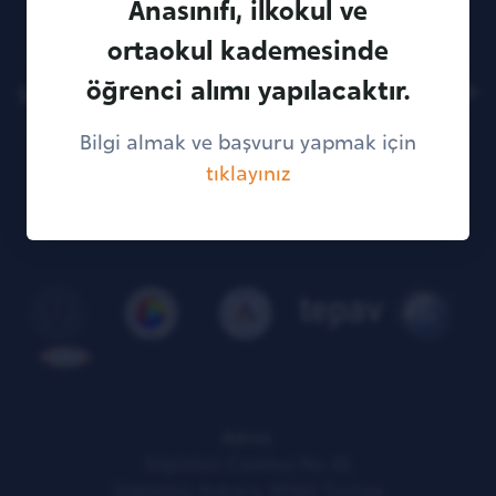
Anasınıfı, ilkokul ve
ortaokul kademesinde
öğrenci alımı yapılacaktır.
Site Haritası
Bilgi almak ve başvuru yapmak için
tıklayınız
Faydalı Bağlantılar
Adres:
Söğütözü Caddesi No: 43,
Söğütözü, Ankara, 06560 Türkiye