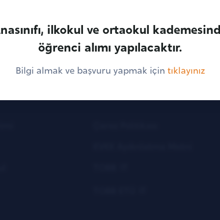
nasınıfı, ilkokul ve ortaokul kademesin
öğrenci alımı yapılacaktır.
Bilgi almak ve başvuru yapmak için
tıklayınız
imi
Çerez Politikası
KVKK Aydınlatma Metni
ul
TOBB
TOBB ETÜ