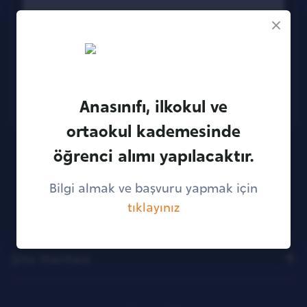
19.12.2021
Okuldan Haberler
Okul öncesinden yükseköğretime kadar her
kademede eğitime güçlü yatırım
Anasınıfı, ilkokul ve
TOBB ETÜ Koleji açılıyor.
ortaokul kademesinde
öğrenci alımı yapılacaktır.
Bilgi almak ve başvuru yapmak için
3
12
tıklayınız
Site Haritası