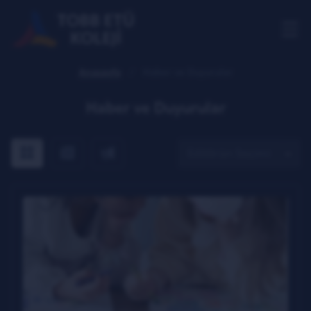
Anasayfa
Haber ve Duyurular
Haber ve Duyurular
Tümü
Yalnızca Habeler
Yalnızca Duyurular