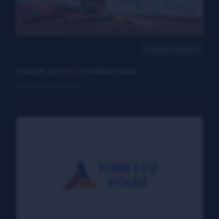
19.12.2021
Okuldan Haberler
Gelecek yatırımı temelden başlar.
TOBB ETÜ Koleji açılıyor!