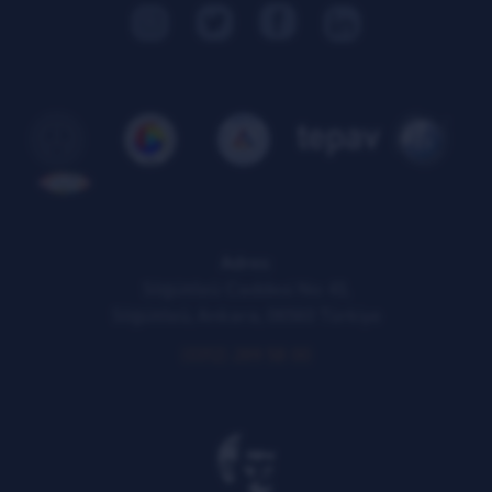
Faydalı Bağlantılar
Adres:
Söğütözü Caddesi No: 43,
Söğütözü, Ankara, 06560 Türkiye
(0312) 289 58 00