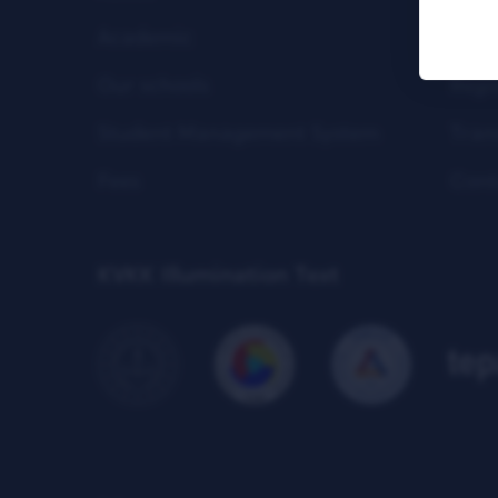
Academic
Life
Our schools
Regi
Student Management System
Tran
Fees
Cont
KVKK Illumination Text