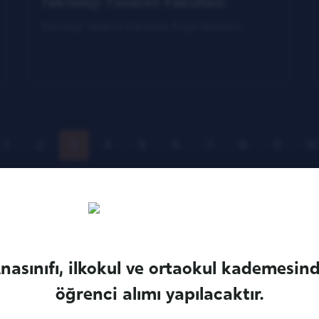
Teknoloji Tasarım Fakültesi
Teknoloji Tasarım Fakültesi Proje Yönetimi
1
2
3
4
5
6
7
8
9
10
nasınıfı, ilkokul ve ortaokul kademesin
öğrenci alımı yapılacaktır.
ol Calendar
Cookie Policy