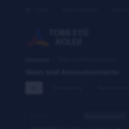
Türkçe
School Calendar
News a
Homepage
News and Announcements
News and Announcements
All
The news only
The announce
03.01.2023
News from the School