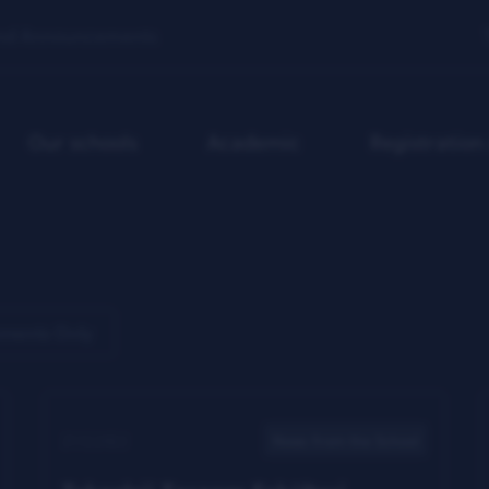
nd Announcements
Our schools
Academic
Registratio
ments Only
21.12.2022
News from the School