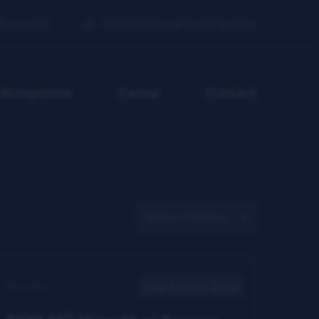
Transport
School Management System
n Acceptance
Career
Contact
16.12.2022
News from the School