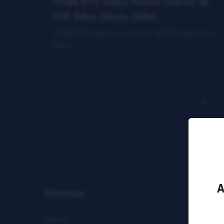
TOBB ETÜ Koleji Resmi Olarak IB
PYP Aday Okulu Oldu!
TOBB ETÜ Koleji Resmi Olarak IB PYP Aday Okulu
Oldu!
A
Sitemap
About
Scho