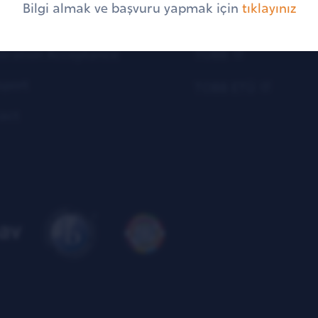
Bilgi almak ve başvuru yapmak için
tıklayınız
KVKK Illumination T
stration Acceptance
TOBB
sport
TOBB ETÜ
act