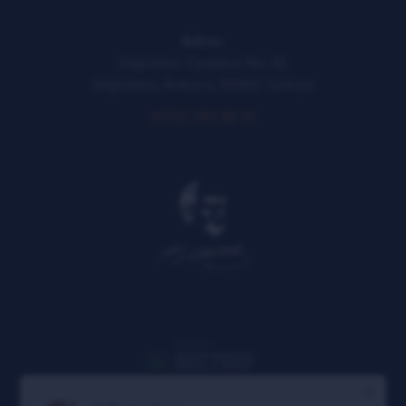
Adres:
Söğütözü Caddesi No: 43,
Söğütözü, Ankara, 06560 Türkiye
(0312) 289 58 00