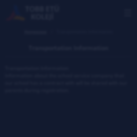
Homepage
Transportation Information
Transportation Information
Transportation Information
Information about the school service company that
our school has a contract with will be shared with our
parents during registration.