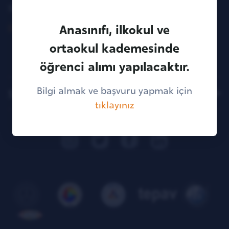
Söğütözü, Ankara, 06560 Turkey
Anasınıfı, ilkokul ve
Directions
ortaokul kademesinde
öğrenci alımı yapılacaktır.
Bilgi almak ve başvuru yapmak için
Sitemap
tıklayınız
KVKK Illumination Text